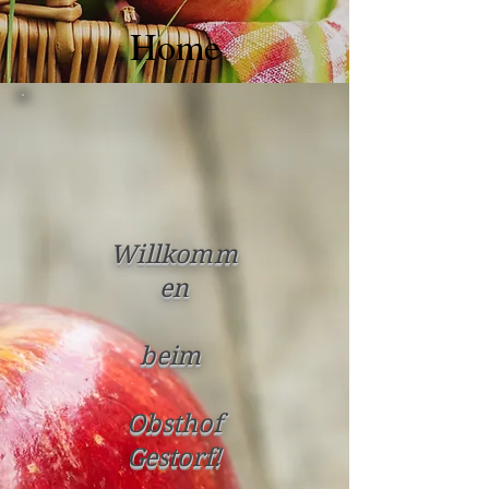
Home
Willkomm
en
beim
Obsthof
Gestorf!