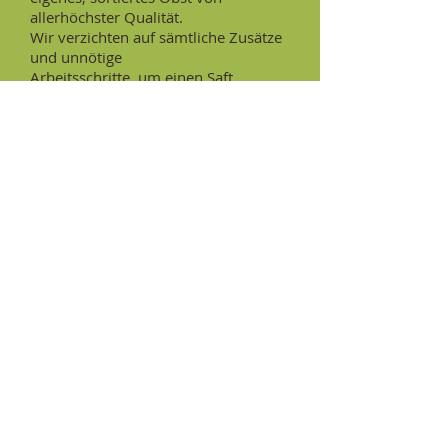
allerhöchster Qualität.
Wir verzichten auf sämtliche Zusätze
und unnötige
Arbeitsschritte, um einen Saft
herzustellen, der fast so natürlich ist,
wie der Apfel selbst.
Mehr Informationen >